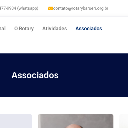
477-9934 (whatsapp)
contato@rotarybarueri.org.br
nal
O Rotary
Atividades
Associados
Associados