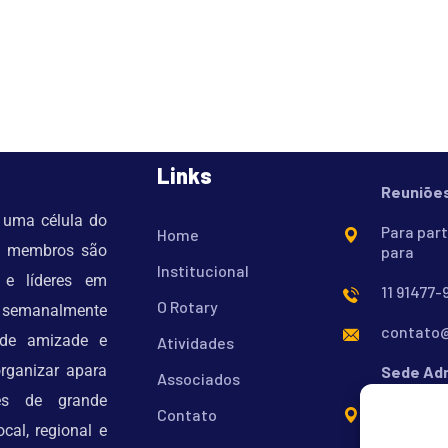
Links
Reuniõe
é uma célula do
Para part
Home
us membros são
para
Institucional
s e líderes em
11 91477
O Rotary
m semanalmente
contato@
 de amizade e
Atividades
organizar apara
Sede Adm
Associados
tes de grande
Calçadas
Contato
cal, regional e
de Alphav