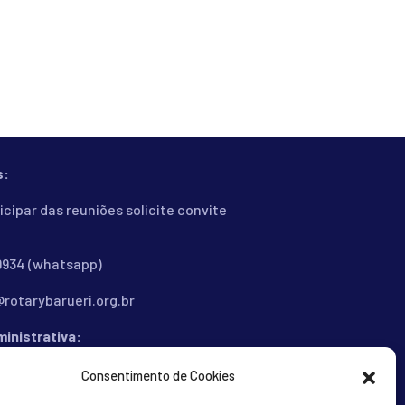
s:
icipar das reuniões solicite convite
-9934 (whatsapp)
rotarybarueri.org.br
inistrativa:
 dos Cravos, 108 - Centro Comercial
Consentimento de Cookies
ille - Barueri - SP - 06453-053