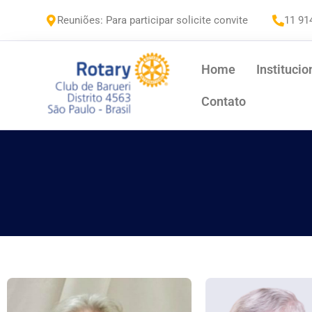
Reuniões: Para participar solicite convite
11 91
Home
Institucio
Contato