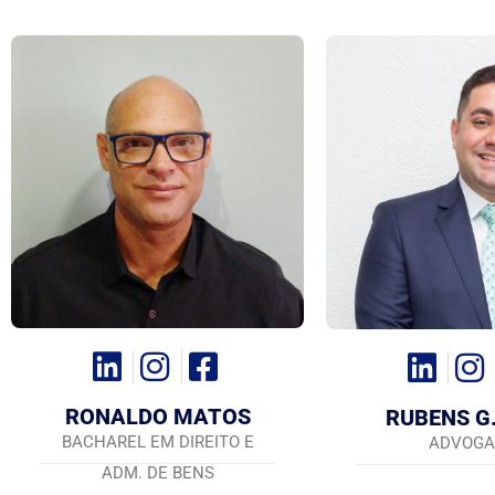
RONALDO MATOS
RUBENS G.
BACHAREL EM DIREITO E
ADVOGA
ADM. DE BENS