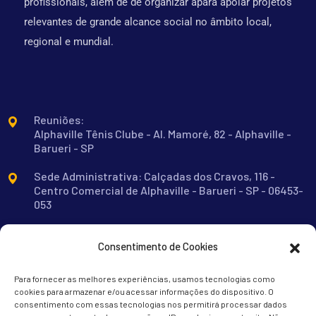
profissionais, além de de organizar apara apoiar projetos
relevantes de grande alcance social no âmbito local,
regional e mundial.
Reuniões:
Alphaville Tênis Clube - Al. Mamoré, 82 - Alphaville -
Barueri - SP
Sede Administrativa: Calçadas dos Cravos, 116 -
Centro Comercial de Alphaville - Barueri - SP - 06453-
053
contato@rotarybarueri.org.br
Consentimento de Cookies
11 91477-9934
Para fornecer as melhores experiências, usamos tecnologias como
cookies para armazenar e/ou acessar informações do dispositivo. O
consentimento com essas tecnologias nos permitirá processar dados