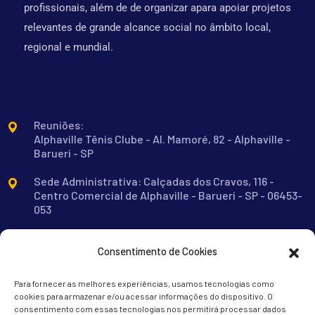
profissionais, além de de organizar apara apoiar projetos
relevantes de grande alcance social no âmbito local,
regional e mundial.
Reuniões:
Alphaville Tênis Clube - Al. Mamoré, 82 - Alphaville -
Barueri - SP
Sede Administrativa: Calçadas dos Cravos, 116 -
Centro Comercial de Alphaville - Barueri - SP - 06453-
053
contato@rotarybarueri.org.br
Consentimento de Cookies
11 91477-9934
Para fornecer as melhores experiências, usamos tecnologias como
cookies para armazenar e/ou acessar informações do dispositivo. O
consentimento com essas tecnologias nos permitirá processar dados