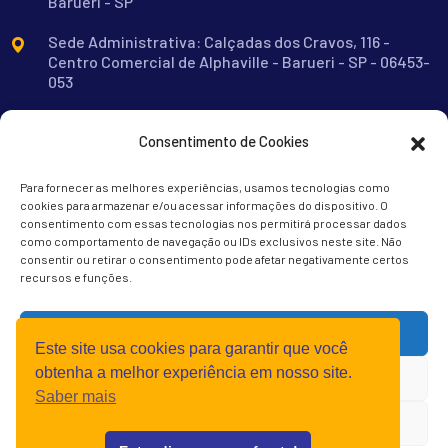
Barueri - SP
Sede Administrativa: Calçadas dos Cravos, 116 -
Centro Comercial de Alphaville - Barueri - SP - 06453-
053
contato@rotarybarueri.org.br
Consentimento de Cookies
11 91477-9934
Para fornecer as melhores experiências, usamos tecnologias como
cookies para armazenar e/ou acessar informações do dispositivo. O
consentimento com essas tecnologias nos permitirá processar dados
como comportamento de navegação ou IDs exclusivos neste site. Não
consentir ou retirar o consentimento pode afetar negativamente certos
recursos e funções.
Aceitar
Este site usa cookies para garantir que você
Rotary Club de Barueri 2022 © Todos os Direitos
obtenha a melhor experiência em nosso site.
Negar
Reservados
Saber mais
Ver Preferências
Termos de Uso
Política de Privacidade