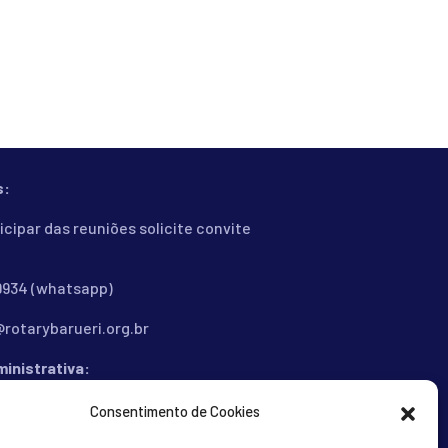
s:
icipar das reuniões solicite convite
-9934 (whatsapp)
rotarybarueri.org.br
inistrativa:
 dos Cravos, 108 - Centro Comercial
Consentimento de Cookies
ille - Barueri - SP - 06453-053