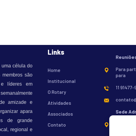
Links
Reuniõe
é uma célula do
Para part
Home
us membros são
para
Institucional
s e líderes em
11 91477
O Rotary
m semanalmente
contato@
 de amizade e
Atividades
organizar apara
Sede Adm
Associados
tes de grande
Calçadas
Contato
cal, regional e
de Alphav