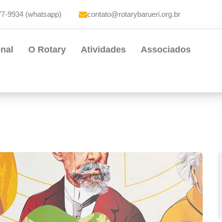
77-9934 (whatsapp)
contato@rotarybarueri.org.br
onal
O Rotary
Atividades
Associados